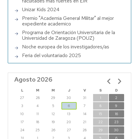
facultades más fuertes en EIR
Unizar Kids 2024
Premio "Academia General Militar" al mejor
expediente academico
Programa de Orientación Universitaria de la
Universidad de Zaragoza (POUZ)
Noche europea de los investigadores/as
Feria del voluntariado 2025
Agosto 2026
Paginación
L
M
M
J
V
S
D
27
28
29
30
31
1
2
3
4
5
6
7
8
9
10
11
12
13
14
15
16
17
18
19
20
21
22
23
24
25
26
27
28
29
30
31
1
2
3
4
5
6